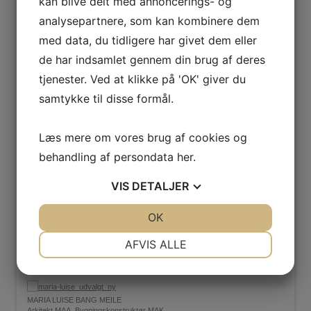
kan blive delt med annoncerings- og
KAREN SOPHIE WEDELL-WEDELLSBORG
B.Eng. Bygningsdesign
analysepartnere, som kan kombinere dem
med data, du tidligere har givet dem eller
KARSTEN RØNNOW
Arkitekt MAA, Seniorkonsulent
de har indsamlet gennem din brug af deres
tjenester. Ved at klikke på 'OK' giver du
KATRINE STRODTMANN
samtykke til disse formål.
Bygningskonstruktør MAK
LAURA KASTRUP NIELSEN
Læs mere om vores brug af cookies og
Arkitekt MAA
behandling af persondata
her
.
LAUST OVESEN
Arkitekt MAA
VIS
DETALJER
JA
NEJ
OK
JA
NEJ
MAGDA KASPRZAK
Arkitekt Cand.arch.
NØDVENDIGE
PRÆFERENCER
AFVIS ALLE
MALENE NISSEN
JA
NEJ
JA
NEJ
Arkitekt, Cand. Arch., Teamleder
MARKETING
STATISTIK
MARIA LUISE BANG MEILE
Arkitekt MAA, Bygningskonstruktør MAK