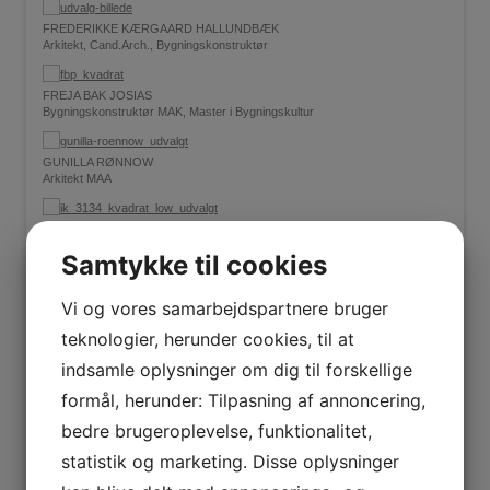
FREDERIKKE KÆRGAARD HALLUNDBÆK
Arkitekt, Cand.Arch., Bygningskonstruktør
FREJA BAK JOSIAS
Bygningskonstruktør MAK, Master i Bygningskultur
GUNILLA RØNNOW
Arkitekt MAA
INGE-LISE KRAGH
Arkitekt MAA, NORDMAK, Partner
Samtykke til cookies
JANUS DØSSING
Vi og vores samarbejdspartnere bruger
Arkitekt MAA, Byggeøkonom, Teamleder og Projektchef
teknologier, herunder cookies, til at
JULIE HUNÆUS REUTHER
indsamle oplysninger om dig til forskellige
Arkitekt Cand.arch.
formål, herunder: Tilpasning af annoncering,
bedre brugeroplevelse, funktionalitet,
KAREN LISE LUND JENSEN
Bygningskonstruktør MAK
statistik og marketing. Disse oplysninger