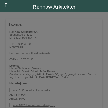
Rønnow Arkitekter
KONTAKT
Rønn
ow Ar
kitekter A/S
Strandgade 27B, 2.
DK-1401 København K.
T +45 59 44 32 00
E ra@ra.dk
Fakturaer sendes til
faktura@ra.dk
CVR-nr. 18 73 82 95
Ledelse:
Martin Bloch, Adm. Direktør
Mette Prip Bonné, Arkitekt MAA, Partner
Camilla Løntoft Nybye, Arkitekt MAA/MSC, Kgl. Bygningsinspektør, Partner
Inge-Lise Kragh, Arkitekt MAA, NORDMAK, Partner
Medarbejdere:
AKSEL BRANDT
Arkitekt MAA