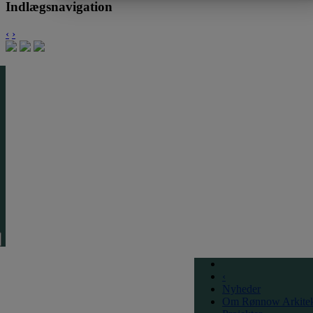
Indlægsnavigation
‹
›
‹
Nyheder
Om Rønnow Arkitek