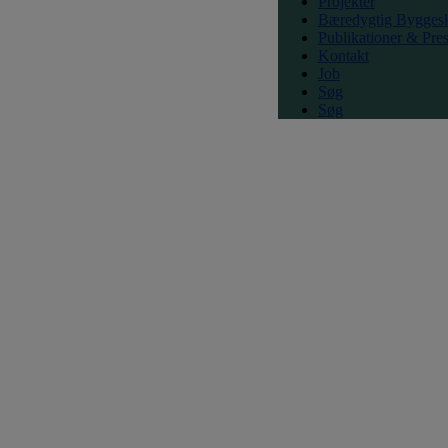
Projekter
Bæredygtig Bygges
Publikationer & Pre
Kontakt
Job
Søg
Søg