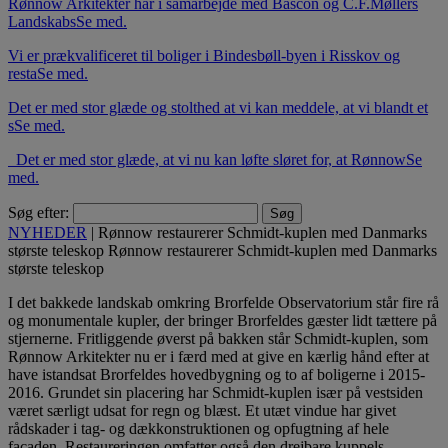
Rønnow Arkitekter har i samarbejde med Bascon og C.F.Møllers
Landskabs
Se med.
Vi er prækvalificeret til boliger i Bindesbøll-byen i Risskov og
resta
Se med.
Det er med stor glæde og stolthed at vi kan meddele, at vi blandt et
s
Se med.
Det er med stor glæde, at vi nu kan løfte sløret for, at Rønnow
Se
med.
Søg efter:
NYHEDER
|
Rønnow restaurerer Schmidt-kuplen med Danmarks
største teleskop
Rønnow restaurerer Schmidt-kuplen med Danmarks
største teleskop
I det bakkede landskab omkring Brorfelde Observatorium står fire rå
og monumentale kupler
, der bringer Brorfeldes gæster lidt tættere på
stjernerne. Fritliggende øverst på bakken står Schmidt-kuplen, som
Rønnow Arkitekter nu er i færd med at give en kærlig hånd efter at
have istandsat Brorfeldes hovedbygning og to af boligerne i 2015-
2016. Grundet sin placering har Schmidt-kuplen især på vestsiden
været særligt udsat for regn og blæst. Et utæt vindue har givet
rådskader i tag- og dækkonstruktionen og opfugtning af hele
facaden. Restaureringen omfatter også den drejbare kuppels