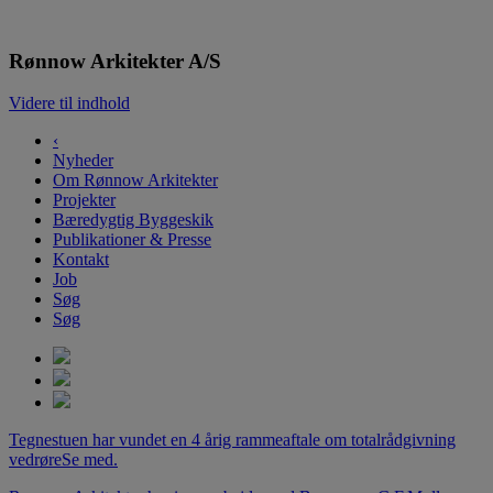
Rønnow Arkitekter
Rønnow Arkitekter A/S
Videre til indhold
‹
Nyheder
Om Rønnow Arkitekter
Projekter
Bæredygtig Byggeskik
Publikationer & Presse
Kontakt
Job
Søg
Søg
Tegnestuen har vundet en 4 årig rammeaftale om totalrådgivning
vedrøre
Se med.