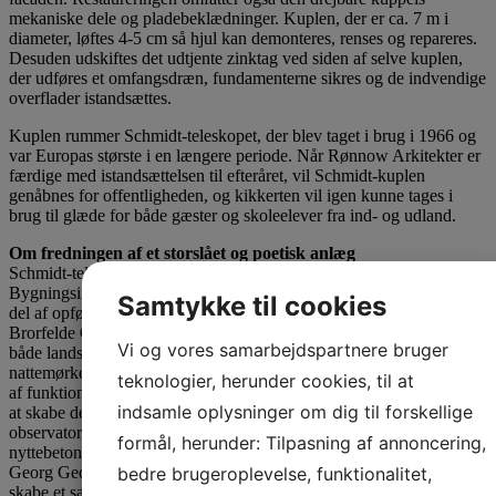
mekaniske dele og pladebeklædninger. Kuplen, der er ca. 7 m i
diameter, løftes 4-5 cm så hjul kan demonteres, renses og repareres.
Desuden udskiftes det udtjente zinktag ved siden af selve kuplen,
der udføres et omfangsdræn, fundamenterne sikres og de indvendige
overflader istandsættes.
Kuplen rummer Schmidt-teleskopet, der blev taget i brug i 1966 og
var Europas største i en længere periode. Når Rønnow Arkitekter er
færdige med istandsættelsen til efteråret, vil Schmidt-kuplen
genåbnes for offentligheden, og kikkerten vil igen kunne tages i
brug til glæde for både gæster og skoleelever fra ind- og udland.
Om fredningen af et storslået og poetisk anlæg
Schmidt-teleskopbygningen er opført i 1955 efter tegninger af Kgl.
Bygningsinspektør Kaj Gottlob for Københavns Universitet som en
Samtykke til cookies
del af opførelsen af Brorfelde Observatorium i årene 1953-1965.
Brorfelde Observatorium blev i 2010 fredet i sin helhed, det vil sige
Vi og vores samarbejdspartnere bruger
både landskab og bygninger, og som noget ganske særligt blev også
nattemørket i området fredet. Anlægget er i meget høj grad resultat
teknologier, herunder cookies, til at
af funktionsbetinget planlægning – det hele drejer sig dybest set om
indsamle oplysninger om dig til forskellige
at skabe de bedste rammer om udforskningen af rummet fra
observatoriekuplerne øverst på højen. Til trods for denne stærkt
formål, herunder: Tilpasning af annoncering,
nyttebetonede tilgang lykkedes det Kaj Gottlob og landskabsarkitekt
bedre brugeroplevelse, funktionalitet,
Georg Georgsen gennem den mere end tiårige tilblivelsesperiode at
skabe et samlet anlæg, der både rummer det storslåede i form af