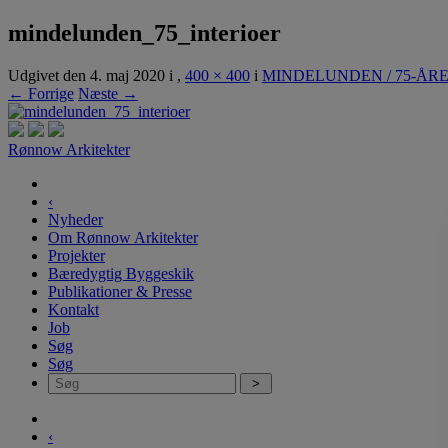
mindelunden_75_interioer
Udgivet den
4. maj 2020
i
,
400 × 400
i
MINDELUNDEN / 75-ÅRE
← Forrige
Næste →
Rønnow Arkitekter
‹
Nyheder
Om Rønnow Arkitekter
Projekter
Bæredygtig Byggeskik
Publikationer & Presse
Kontakt
Job
Søg
Søg
‹