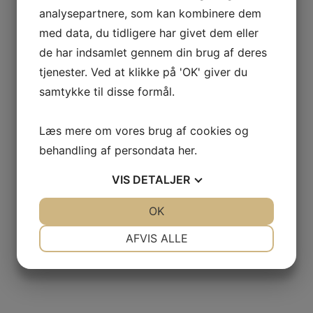
analysepartnere, som kan kombinere dem
med data, du tidligere har givet dem eller
de har indsamlet gennem din brug af deres
tjenester. Ved at klikke på 'OK' giver du
samtykke til disse formål.
Læs mere om vores brug af cookies og
behandling af persondata
her
.
VIS
DETALJER
JA
NEJ
OK
JA
NEJ
NØDVENDIGE
PRÆFERENCER
AFVIS ALLE
JA
NEJ
JA
NEJ
MARKETING
STATISTIK