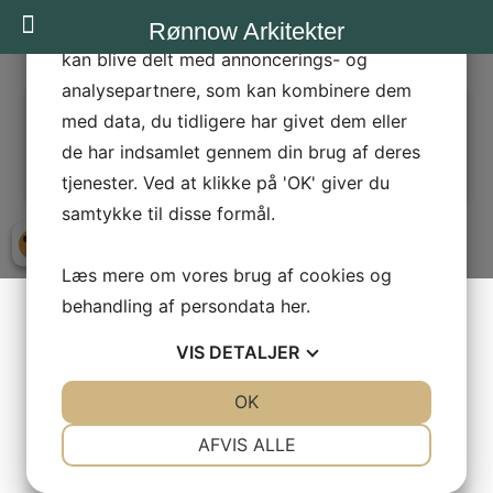
statistik og marketing. Disse oplysninger
Rønnow Arkitekter
kan blive delt med annoncerings- og
analysepartnere, som kan kombinere dem
FREDERIKS-BASTION-3
med data, du tidligere har givet dem eller
← Forrige
Næste →
de har indsamlet gennem din brug af deres
tjenester. Ved at klikke på 'OK' giver du
samtykke til disse formål.
Læs mere om vores brug af cookies og
behandling af persondata
her
.
VIS
DETALJER
JA
NEJ
OK
JA
NEJ
NØDVENDIGE
PRÆFERENCER
AFVIS ALLE
JA
NEJ
JA
NEJ