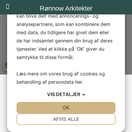
statistik og marketing. Disse oplysninger
Rønnow Arkitekter
kan blive delt med annoncerings- og
analysepartnere, som kan kombinere dem
RETTEN-I-AARHUS_1MIN
med data, du tidligere har givet dem eller
Næste →
de har indsamlet gennem din brug af deres
tjenester. Ved at klikke på 'OK' giver du
samtykke til disse formål.
Læs mere om vores brug af cookies og
behandling af persondata
her
.
VIS
DETALJER
JA
NEJ
OK
JA
NEJ
NØDVENDIGE
PRÆFERENCER
AFVIS ALLE
JA
NEJ
JA
NEJ