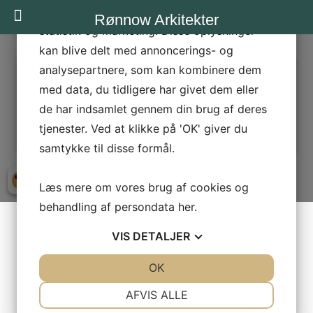
bedre brugeroplevelse, funktionalitet,
Rønnow Arkitekter
statistik og marketing. Disse oplysninger
kan blive delt med annoncerings- og
analysepartnere, som kan kombinere dem
DSCF7088-NAJA-KIRKEDAL-JENSEN
Næste →
med data, du tidligere har givet dem eller
de har indsamlet gennem din brug af deres
tjenester. Ved at klikke på 'OK' giver du
Foto: Naja Kirkedal Jensen
samtykke til disse formål.
Læs mere om vores brug af cookies og
behandling af persondata
her
.
VIS
DETALJER
JA
NEJ
OK
JA
NEJ
NØDVENDIGE
PRÆFERENCER
AFVIS ALLE