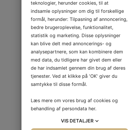
teknologier, herunder cookies, til at
‹
indsamle oplysninger om dig til forskellige
Nyheder
formål, herunder: Tilpasning af annoncering,
Om Rønnow Arkitek
Projekter
bedre brugeroplevelse, funktionalitet,
Bæredygtig Bygges
Publikationer & Pre
statistik og marketing. Disse oplysninger
Kontakt
kan blive delt med annoncerings- og
Job
Søg
analysepartnere, som kan kombinere dem
Søg
med data, du tidligere har givet dem eller
de har indsamlet gennem din brug af deres
tjenester. Ved at klikke på 'OK' giver du
samtykke til disse formål.
Læs mere om vores brug af cookies og
behandling af persondata
her
.
VIS
DETALJER