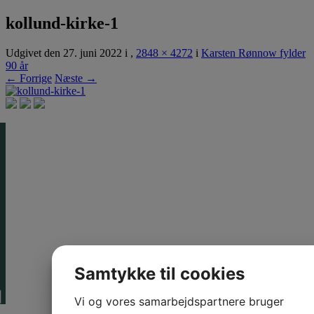
Rønnow Arkitekter
kollund-kirke-1
Udgivet den
27. juni 2022
i
,
2848 × 4272
i
Karsten Rønnow fylder
90 år
← Forrige
Næste →
Samtykke til cookies
Vi og vores samarbejdspartnere bruger