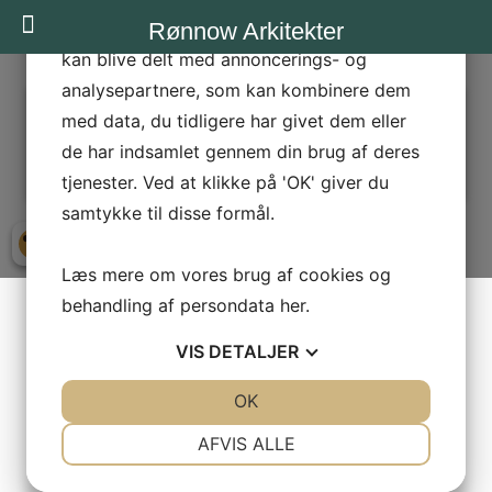
statistik og marketing. Disse oplysninger
Rønnow Arkitekter
kan blive delt med annoncerings- og
analysepartnere, som kan kombinere dem
MARGRETHEKAPELLET-1
med data, du tidligere har givet dem eller
Næste →
de har indsamlet gennem din brug af deres
tjenester. Ved at klikke på 'OK' giver du
samtykke til disse formål.
Læs mere om vores brug af cookies og
behandling af persondata
her
.
VIS
DETALJER
JA
NEJ
OK
JA
NEJ
NØDVENDIGE
PRÆFERENCER
AFVIS ALLE
JA
NEJ
JA
NEJ