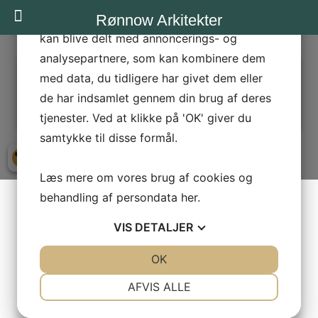
statistik og marketing. Disse oplysninger
Rønnow Arkitekter
kan blive delt med annoncerings- og
analysepartnere, som kan kombinere dem
7-HELENE-HOEYER-MIKKELSEN
med data, du tidligere har givet dem eller
← Forrige
Næste →
de har indsamlet gennem din brug af deres
tjenester. Ved at klikke på 'OK' giver du
samtykke til disse formål.
Læs mere om vores brug af cookies og
behandling af persondata
her
.
VIS
DETALJER
JA
NEJ
OK
JA
NEJ
NØDVENDIGE
PRÆFERENCER
AFVIS ALLE
JA
NEJ
JA
NEJ