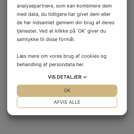
analysepartnere, som kan kombinere dem
med data, du tidligere har givet dem eller
de har indsamlet gennem din brug af deres
tjenester. Ved at klikke på 'OK' giver du
samtykke til disse formål.
Læs mere om vores brug af cookies og
behandling af persondata
her
.
VIS
DETALJER
JA
NEJ
OK
JA
NEJ
NØDVENDIGE
PRÆFERENCER
AFVIS ALLE
JA
NEJ
JA
NEJ
MARKETING
STATISTIK