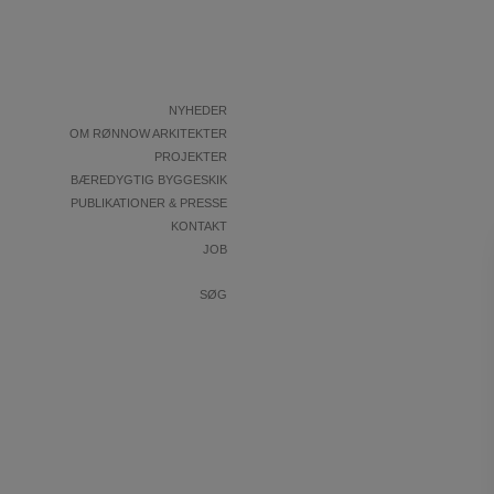
Videre til indhold
NYHEDER
OM RØNNOW ARKITEKTER
PROJEKTER
BÆREDYGTIG BYGGESKIK
PUBLIKATIONER & PRESSE
KONTAKT
JOB
SØG