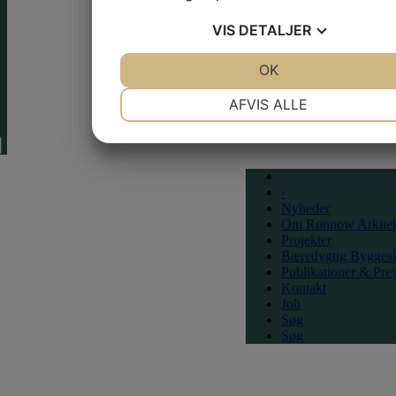
VIS
DETALJER
JA
NEJ
OK
JA
NEJ
NØDVENDIGE
PRÆFERENCER
AFVIS ALLE
JA
NEJ
JA
NEJ
MARKETING
STATISTIK
‹
Nyheder
Om Rønnow Arkitek
Projekter
Bæredygtig Bygges
Publikationer & Pre
Kontakt
Job
Søg
Søg