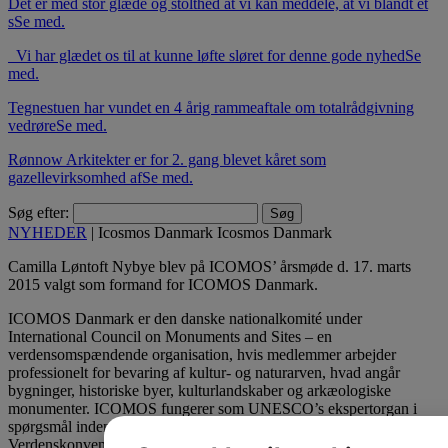
Det er med stor glæde og stolthed at vi kan meddele, at vi blandt et
s
Se med.
Vi har glædet os til at kunne løfte sløret for denne gode nyhed
Se
med.
Tegnestuen har vundet en 4 årig rammeaftale om totalrådgivning
vedrøre
Se med.
Rønnow Arkitekter er for 2. gang blevet kåret som
gazellevirksomhed af
Se med.
Søg efter:
NYHEDER
|
Icosmos Danmark
Icosmos Danmark
Camilla Løntoft Nybye blev på ICOMOS’ årsmøde d. 17. marts
2015 valgt som formand for ICOMOS Danmark.
ICOMOS Danmark er den danske nationalkomité under
International Council on Monuments and Sites – en
verdensomspændende organisation, hvis medlemmer arbejder
professionelt for bevaring af kultur- og naturarven, hvad angår
bygninger, historiske byer, kulturlandskaber og arkæologiske
monumenter. ICOMOS fungerer som UNESCO’s ekspertorgan i
spørgsmål indenfor bevaring af kulturmiljøer i forhold til
Verdenskonventionen. Danmark har otte emner optaget på