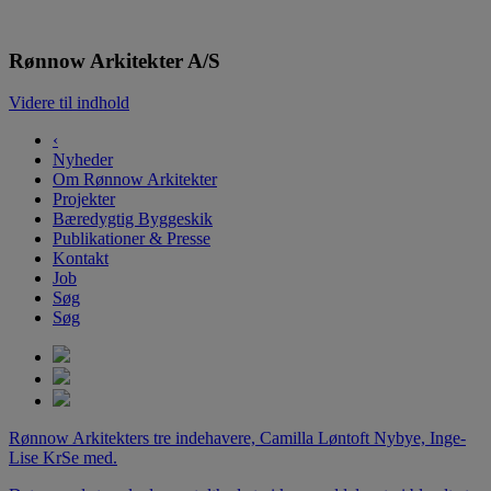
Rønnow Arkitekter
Rønnow Arkitekter A/S
Videre til indhold
‹
Nyheder
Om Rønnow Arkitekter
Projekter
Bæredygtig Byggeskik
Publikationer & Presse
Kontakt
Job
Søg
Søg
Rønnow Arkitekters tre indehavere, Camilla Løntoft Nybye, Inge-
Lise Kr
Se med.