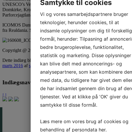
Samtykke til cookies
UNESCO’s Verdensarvsliste: Jelling Monumenterne, Roskilde
Domkirke, Kronborg, Vadehavet, Stevns Klint, Christiansfeld,
Vi og vores samarbejdspartnere bruger
Parforcejagtlandskaberne i Nordsjælland og Ilulissat på Grønland.
teknologier, herunder cookies, til at
ICOMOS Danmark har netop lanceret en ny hjemmeside med støtte
indsamle oplysninger om dig til forskelli
fra Realdania. Se mere
her
.
formål, herunder: Tilpasning af annonceri
bedre brugeroplevelse, funktionalitet,
Copyright @ 2016 ICOMOS
statistik og marketing. Disse oplysninger
Dette indlæg blev udgivet i
Nyheder
,
Nyhedsarkiv
,
Nyt
den
15.
kan blive delt med annoncerings- og
marts 2016
af
snb@ra.dk
.
analysepartnere, som kan kombinere de
med data, du tidligere har givet dem elle
Indlægsnavigation
de har indsamlet gennem din brug af der
‹
›
tjenester. Ved at klikke på 'OK' giver du
samtykke til disse formål.
Læs mere om vores brug af cookies og
behandling af persondata
her
.