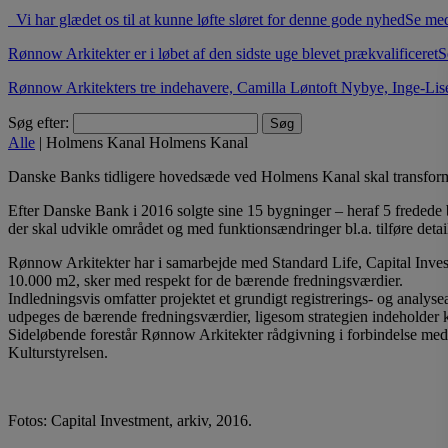
Vi har glædet os til at kunne løfte sløret for denne gode nyhed
Se me
Rønnow Arkitekter er i løbet af den sidste uge blevet prækvalificeret
S
Rønnow Arkitekters tre indehavere, Camilla Løntoft Nybye, Inge-Lis
Søg efter:
Alle
|
Holmens Kanal
Holmens Kanal
Danske Banks tidligere hovedsæde ved Holmens Kanal skal transformeres
Efter Danske Bank i 2016 solgte sine 15 bygninger – heraf 5 fredede b
der skal udvikle området og med funktionsændringer bl.a. tilføre detai
Rønnow Arkitekter har i samarbejde med Standard Life, Capital Invest
10.000 m2, sker med respekt for de bærende fredningsværdier.
Indledningsvis omfatter projektet et grundigt registrerings- og analyse
udpeges de bærende fredningsværdier, ligesom strategien indeholder ko
Sideløbende forestår Rønnow Arkitekter rådgivning i forbindelse med ig
Kulturstyrelsen.
Fotos: Capital Investment, arkiv, 2016.