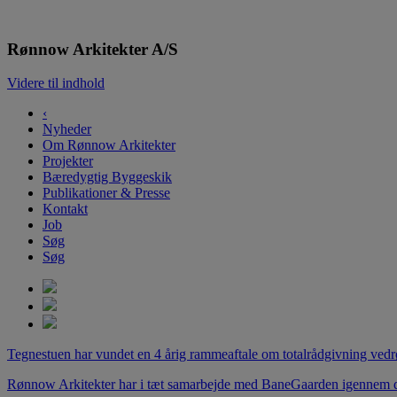
Rønnow Arkitekter A/S
Videre til indhold
‹
Nyheder
Om Rønnow Arkitekter
Projekter
Bæredygtig Byggeskik
Publikationer & Presse
Kontakt
Job
Søg
Søg
Tegnestuen har vundet en 4 årig rammeaftale om totalrådgivning vedr
Rønnow Arkitekter har i tæt samarbejde med BaneGaarden igennem d