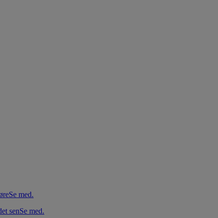
øre
Se med.
et sen
Se med.