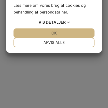
Læs mere om vores brug af cookies og
behandling af persondata
her
.
VIS
DETALJER
JA
NEJ
OK
JA
NEJ
NØDVENDIGE
PRÆFERENCER
AFVIS ALLE
JA
NEJ
JA
NEJ
MARKETING
STATISTIK