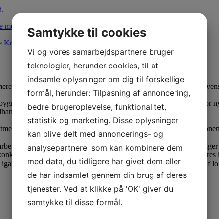
d.
e med.
Samtykke til cookies
e Kr
Se med.
Vi og vores samarbejdspartnere bruger
teknologier, herunder cookies, til at
indsamle oplysninger om dig til forskellige
, så kvarteret i fremtiden vil fremstå åbent og tilgængeligt for byens 
formål, herunder: Tilpasning af annoncering,
ygninger – til forsikringsselskabet Standard Life, er der åbnet op for 
bedre brugeroplevelse, funktionalitet,
lhandel.
statistik og marketing. Disse oplysninger
ment og Årstiderne Arkitekter ansvaret for at sikre, at transformation
kan blive delt med annoncerings- og
arbejde, som sammenfattes i en restaureringsstrategi for både byg­ninger
analysepartnere, som kan kombinere dem
nkrete anbefalinger til nye funktioner og hvordan de bedst integreres 
med data, du tidligere har givet dem eller
angværende faser, herunder dispositionsforslag og udarbejdelse af lokal
de har indsamlet gennem din brug af deres
tjenester. Ved at klikke på 'OK' giver du
samtykke til disse formål.