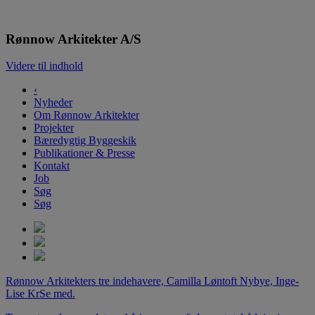
Rønnow Arkitekter
Rønnow Arkitekter A/S
Videre til indhold
‹
Nyheder
Om Rønnow Arkitekter
Projekter
Bæredygtig Byggeskik
Publikationer & Presse
Kontakt
Job
Søg
Søg
Rønnow Arkitekters tre indehavere, Camilla Løntoft Nybye, Inge-
Lise Kr
Se med.