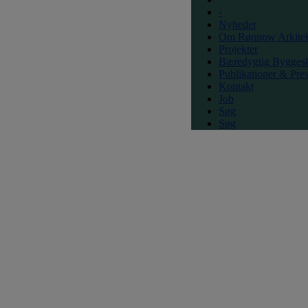
‹
Nyheder
Om Rønnow Arkitek
Projekter
Bæredygtig Bygges
Publikationer & Pre
Kontakt
Job
Søg
Søg