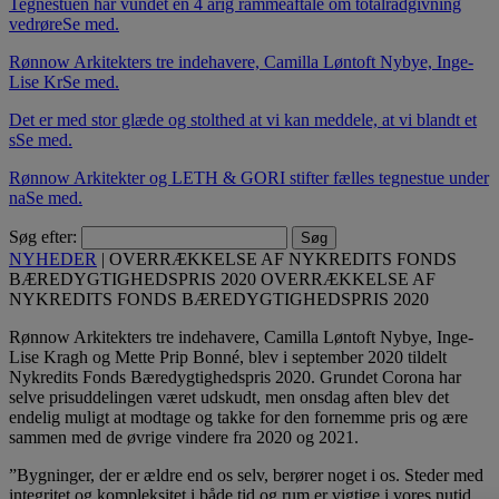
Tegnestuen har vundet en 4 årig rammeaftale om totalrådgivning
vedrøre
Se med.
Rønnow Arkitekters tre indehavere, Camilla Løntoft Nybye, Inge-
Lise Kr
Se med.
Det er med stor glæde og stolthed at vi kan meddele, at vi blandt et
s
Se med.
Rønnow Arkitekter og LETH & GORI stifter fælles tegnestue under
na
Se med.
Søg efter:
NYHEDER
|
OVERRÆKKELSE AF NYKREDITS FONDS
BÆREDYGTIGHEDSPRIS 2020
OVERRÆKKELSE AF
NYKREDITS FONDS BÆREDYGTIGHEDSPRIS 2020
Rønnow Arkitekters tre indehavere, Camilla Løntoft Nybye, Inge-
Lise Kragh og Mette Prip Bonné, blev i september 2020 tildelt
Nykredits Fonds Bæredygtighedspris 2020. Grundet Corona har
selve prisuddelingen været udskudt, men onsdag aften blev det
endelig muligt at modtage og takke for den fornemme pris og ære
sammen med de øvrige vindere fra 2020 og 2021.
”Bygninger, der er ældre end os selv, berører noget i os. Steder med
integritet og kompleksitet i både tid og rum er vigtige i vores nutid,