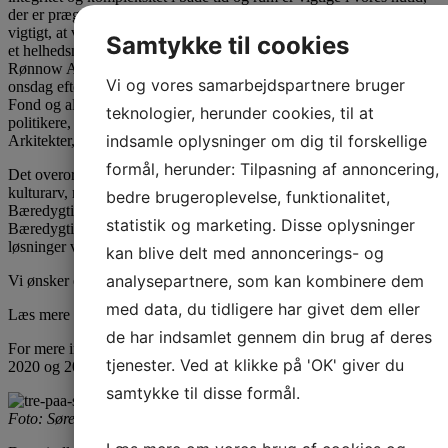
der er præget af hastig forandring og udvikling. Derfor er det så
vigtigt, at vi bygger bygninger, der holder. Fordi de er bæredygtige i
Samtykke til cookies
et helhedsmæssigt perspektiv,” udtalte arkitekt MAA og partner i
Rønnow Arkitekter Inge-Lise Kragh blandt andet i sin takketale
Vi og vores samarbejdspartnere bruger
onsdag eftermiddag. Her fik hun også sagt en stor tak til Nykredits
Fond og alle de kloge og visionære bygherrer, organisationer og
teknologier, herunder cookies, til at
politikere, der, sammen med alle medarbejdere hos Rønnow
indsamle oplysninger om dig til forskellige
Arkitekter, yder en kæmpe indsats hver eneste dag.
formål, herunder: Tilpasning af annoncering,
Det overordnede tema for de prestigefyldte arkitekturpriser 2020 er
kulturarv, restaurering og transformation. Vi modtager
bedre brugeroplevelse, funktionalitet,
Bæredygtighedsprisen for både vores praksis og udgivelsen
statistik og marketing. Disse oplysninger
Bæredygtig Byggeskik fra 2018, hvor vi søger bæredygtige
løsninger ved at undersøge den historiske bygningsmasse.
kan blive delt med annoncerings- og
analysepartnere, som kan kombinere dem
Vi ønsker et stort tillykke til de øvrige prismodtagere.
med data, du tidligere har givet dem eller
Læs mere om udgivelsen Bæredygtig Byggeskik
her
de har indsamlet gennem din brug af deres
For mere information om Nykredits Fonds priser og prismodtagere
tjenester. Ved at klikke på 'OK' giver du
2020 og 2021 se
her
samtykke til disse formål.
Foto: Søren Svendsen