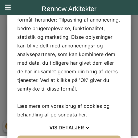
teknologier, herunder cookies, til at
Rønnow Arkitekter
indsamle oplysninger om dig til forskellige
formål, herunder: Tilpasning af annoncering,
bedre brugeroplevelse, funktionalitet,
OM RØNNOW
|
MEDARBEJDERE
|
LAURA KASTRUP NIELSEN
statistik og marketing. Disse oplysninger
LAURA KASTRUP NIELSEN
kan blive delt med annoncerings- og
Arkitekt MAA
analysepartnere, som kan kombinere dem
M
40 80 06 15
E
lkn@ra.dk
med data, du tidligere har givet dem eller
V-card
de har indsamlet gennem din brug af deres
tjenester. Ved at klikke på 'OK' giver du
samtykke til disse formål.
‹
›
Læs mere om vores brug af cookies og
Indlægsnavigation
behandling af persondata
her
.
VIS
DETALJER