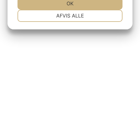
JA
NEJ
OK
JA
NEJ
NØDVENDIGE
PRÆFERENCER
AFVIS ALLE
JA
NEJ
JA
NEJ
MARKETING
STATISTIK