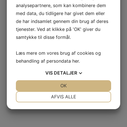
analysepartnere, som kan kombinere dem
med data, du tidligere har givet dem eller
de har indsamlet gennem din brug af deres
tjenester. Ved at klikke på 'OK' giver du
samtykke til disse formål.
Læs mere om vores brug af cookies og
behandling af persondata
her
.
VIS
DETALJER
JA
NEJ
OK
JA
NEJ
NØDVENDIGE
PRÆFERENCER
AFVIS ALLE
JA
NEJ
JA
NEJ
MARKETING
STATISTIK