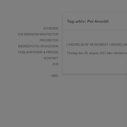
Videre til indhold
Tag-arkiv:
Per Arnoldi
NYHEDER
OM RØNNOW ARKITEKTER
PROJEKTER
INDVIELSE AF MONUMENT I MINDELU
BÆREDYGTIG BYGGESKIK
PUBLIKATIONER & PRESSE
Tirsdag den 29. august 2017 blev mindesmæ
KONTAKT
JOB
SØG