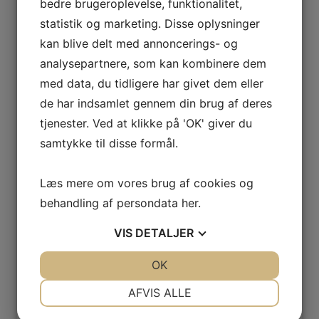
bedre brugeroplevelse, funktionalitet,
statistik og marketing. Disse oplysninger
kan blive delt med annoncerings- og
analysepartnere, som kan kombinere dem
med data, du tidligere har givet dem eller
de har indsamlet gennem din brug af deres
tjenester. Ved at klikke på 'OK' giver du
samtykke til disse formål.
Læs mere om vores brug af cookies og
behandling af persondata
her
.
VIS
DETALJER
JA
NEJ
OK
JA
NEJ
NØDVENDIGE
PRÆFERENCER
AFVIS ALLE
JA
NEJ
JA
NEJ