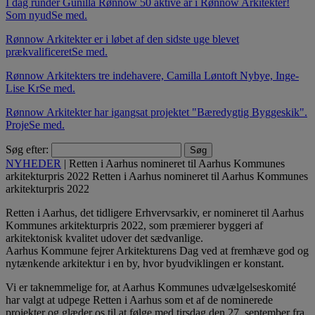
I dag runder Gunilla Rønnow 50 aktive år i Rønnow Arkitekter!
Som nyud
Se med.
Rønnow Arkitekter er i løbet af den sidste uge blevet
prækvalificeret
Se med.
Rønnow Arkitekters tre indehavere, Camilla Løntoft Nybye, Inge-
Lise Kr
Se med.
Rønnow Arkitekter har igangsat projektet "Bæredygtig Byggeskik".
Proje
Se med.
Søg efter:
NYHEDER
|
Retten i Aarhus nomineret til Aarhus Kommunes
arkitekturpris 2022
Retten i Aarhus nomineret til Aarhus Kommunes
arkitekturpris 2022
Retten i Aarhus, det tidligere Erhvervsarkiv, er nomineret til Aarhus
Kommunes arkitekturpris 2022, som præmierer byggeri af
arkitektonisk kvalitet udover det sædvanlige.
Aarhus Kommune fejrer Arkitekturens Dag ved at fremhæve god og
nytænkende arkitektur i en by, hvor byudviklingen er konstant.
Vi er taknemmelige for, at Aarhus Kommunes udvælgelseskomité
har valgt at udpege Retten i Aarhus som et af de nominerede
projekter og glæder os til at følge med tirsdag den 27. september fra