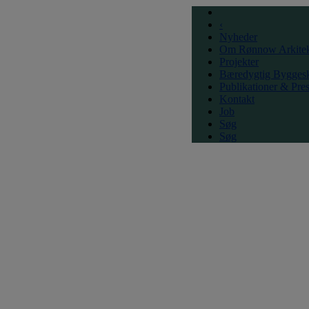
‹
Nyheder
Om Rønnow Arkitek
Projekter
Bæredygtig Bygges
Publikationer & Pre
Kontakt
Job
Søg
Søg