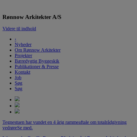
Rønnow Arkitekter
Rønnow Arkitekter A/S
Videre til indhold
‹
Nyheder
Om Rønnow Arkitekter
Projekter
Bæredygtig Byggeskik
Publikationer & Presse
Kontakt
Job
Søg
Søg
Tegnestuen har vundet en 4 årig rammeaftale om totalrådgivning
vedrøre
Se med.