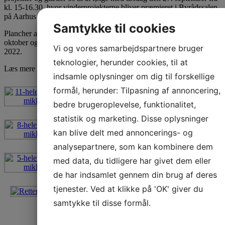
kl. 15-16.30, hvor vinderprojekterne bliver præmieret i Byrådssalen
på Aarhus Rådhus.
Samtykke til cookies
Plancher af de nominerede projekter udstilles i DOKK1 fra den 3.-7.
oktober og efterfølgende i Blixens, Brabrand fra den 10.-21. oktober
Vi og vores samarbejdspartnere bruger
2022.
teknologier, herunder cookies, til at
Læs mere på Aarhus Kommunes hjemmeside
her
.
indsamle oplysninger om dig til forskellige
formål, herunder: Tilpasning af annoncering,
bedre brugeroplevelse, funktionalitet,
statistik og marketing. Disse oplysninger
kan blive delt med annoncerings- og
analysepartnere, som kan kombinere dem
med data, du tidligere har givet dem eller
de har indsamlet gennem din brug af deres
tjenester. Ved at klikke på 'OK' giver du
samtykke til disse formål.
Fotos: Helene Høyer
Mikkelsen