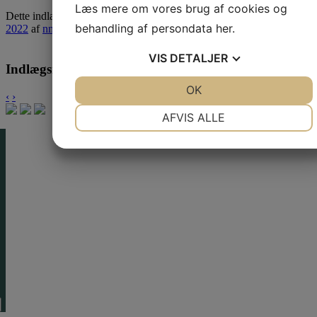
Læs mere om vores brug af cookies og
Dette indlæg blev udgivet i
Nyheder
,
Nyhedsarkiv
den
1. september
behandling af persondata
her
.
2022
af
nne@ra.dk
.
VIS
DETALJER
Indlægsnavigation
JA
NEJ
OK
JA
NEJ
‹
›
NØDVENDIGE
PRÆFERENCER
AFVIS ALLE
JA
NEJ
JA
NEJ
MARKETING
STATISTIK