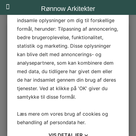
Vi og vores samarbejdspartnere bruger
Rønnow Arkitekter
teknologier, herunder cookies, til at
indsamle oplysninger om dig til forskellige
formål, herunder: Tilpasning af annoncering,
Tag-arkiv:
Nørrebro Station
bedre brugeroplevelse, funktionalitet,
statistik og marketing. Disse oplysninger
kan blive delt med annoncerings- og
RØNNOW SKAL RESTAURERE OG OMBYGGE NØRREBRO STATION
analysepartnere, som kan kombinere dem
I samarbejde med COWI har vi vundet opgaven om totalrådgivning i
med data, du tidligere har givet dem eller
forbindelse med restaurering og ombygning af Nørrebro Station. Stationen,
der er fredet, er tegnet af arkitekten Knud Thangaard Seest i 1930 og er
typisk for sin tids begejstring for nyklassicisme, dog med et tydeligt præg af
de har indsamlet gennem din brug af deres
funkis. Vores mål er at skabe rammene for et sikkert stationsmiljø, bedre
butiksfaciliteter med logiske og let tilgængelige adgangsveje i en smuk,
tjenester. Ved at klikke på 'OK' giver du
historisk kontekst. I samspil med åbningen af den nye metrolinje vil DSB’s
krav til tryghed, synlighed og tilgængelighed for en moderne stationsbygning
samtykke til disse formål.
med butiksfunktion blive opfyldt. Vi glæder os til at give stationen et løft til
gavn for de godt 15.000 passagerer, der hvert døgn benytter den!
Læs mere om vores brug af cookies og
behandling af persondata
her
.
VIS
DETALJER