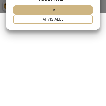
JA
NEJ
OK
JA
NEJ
NØDVENDIGE
PRÆFERENCER
AFVIS ALLE
JA
NEJ
JA
NEJ
MARKETING
STATISTIK