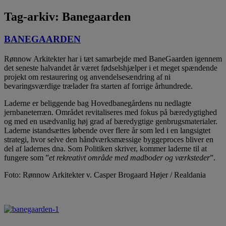
Rønnow Arkitekter
Tag-arkiv:
Banegaarden
BANEGAARDEN
Rønnow Arkitekter har i tæt samarbejde med BaneGaarden igennem
det seneste halvandet år været fødselshjælper i et meget spændende
projekt om restaurering og anvendelsesændring af ni
bevaringsværdige trælader fra starten af forrige århundrede.
Laderne er beliggende bag Hovedbanegårdens nu nedlagte
jernbaneterræn. Området revitaliseres med fokus på bæredygtighed
og med en usædvanlig høj grad af bæredygtige genbrugsmaterialer.
Laderne istandsættes løbende over flere år som led i en langsigtet
strategi, hvor selve den håndværksmæssige byggeproces bliver en
del af ladernes dna. Som Politiken skriver, kommer laderne til at
fungere som ”
et rekreativt område med madboder og værksteder
”.
Foto: Rønnow Arkitekter v. Casper Brogaard Højer / Realdania