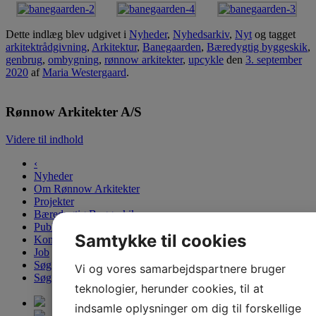
Dette indlæg blev udgivet i
Nyheder
,
Nyhedsarkiv
,
Nyt
og tagget
arkitektrådgivning
,
Arkitektur
,
Banegaarden
,
Bæredygtig byggeskik
,
genbrug
,
ombygning
,
rønnow arkitekter
,
upcykle
den
3. september
2020
af
Maria Westergaard
.
Rønnow Arkitekter A/S
Videre til indhold
‹
Nyheder
Om Rønnow Arkitekter
Projekter
Bæredygtig Byggeskik
Publikationer & Presse
Samtykke til cookies
Kontakt
Job
Søg
Vi og vores samarbejdspartnere bruger
Søg
teknologier, herunder cookies, til at
indsamle oplysninger om dig til forskellige