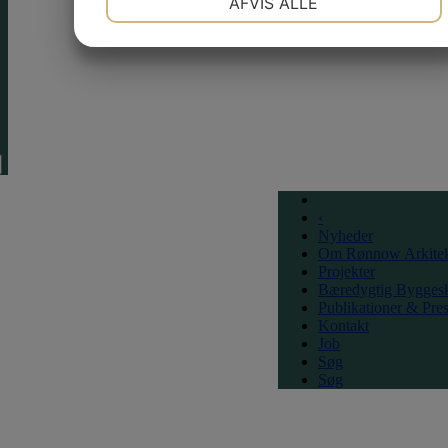
AFVIS ALLE
JA
NEJ
JA
NEJ
MARKETING
STATISTIK
‹
Nyheder
Om Rønnow Arkitek
Projekter
Bæredygtig Bygges
Publikationer & Pre
Kontakt
Job
Søg
Søg