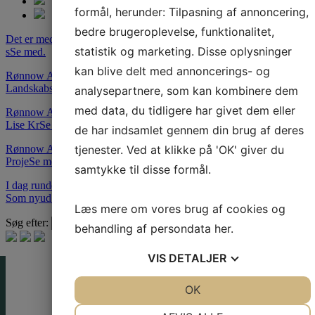
formål, herunder: Tilpasning af annoncering,
bedre brugeroplevelse, funktionalitet,
Det er med stor glæde og stolthed at vi kan meddele, at vi blandt et
statistik og marketing. Disse oplysninger
s
Se med.
kan blive delt med annoncerings- og
Rønnow Arkitekter har i samarbejde med Bascon og C.F.Møllers
Landskabs
Se med.
analysepartnere, som kan kombinere dem
med data, du tidligere har givet dem eller
Rønnow Arkitekters tre indehavere, Camilla Løntoft Nybye, Inge-
Lise Kr
Se med.
de har indsamlet gennem din brug af deres
Rønnow Arkitekter har igangsat projektet "Bæredygtig Byggeskik".
tjenester. Ved at klikke på 'OK' giver du
Proje
Se med.
samtykke til disse formål.
I dag runder Gunilla Rønnow 50 aktive år i Rønnow Arkitekter!
Som nyud
Se med.
Læs mere om vores brug af cookies og
Søg efter:
behandling af persondata
her
.
VIS
DETALJER
JA
NEJ
OK
JA
NEJ
NØDVENDIGE
PRÆFERENCER